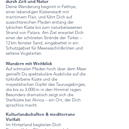
durch Zeit und Natur
Deine Wanderung beginnt in Fethiye,
einer lebendigen Küstenstadt mit
maritimem Flair, und führt Dich auf
aussichtsreichen Pfaden entlang der
lykischen Küste bis zum naturbelassenen
Strand von Patara. Am Ziel erwartet Dich
einer der schönsten Strände der Türkei –
12 km feinster Sand, eingebettet in ein
Schutzgebiet für Meeresschildkröten und
seltene Vogelarten.
Wandern mit Weitblick
Auf schmalen Pfaden hoch über dem Meer
genießt Du spektakuläre Ausblicke auf die
türkisfarbene Küste und die
majestätischen Gipfel des Taurusgebirges,
die bis zu 3.000 m in den Himmel ragen.
Besonders dramatisch zeigt sich die
Steilküste bei Alınca – ein Ort, der Dich
sprachlos macht.
Kulturlandschaften & mediterrane
Vielfalt
Im Hinterland begleiten Dich