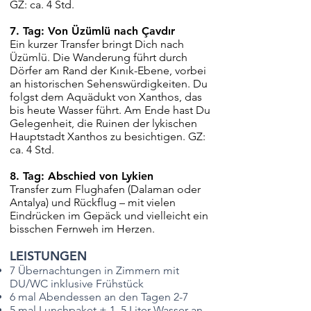
GZ: ca. 4 Std.
7. Tag: Von Üzümlü nach Çavdır
Ein kurzer Transfer bringt Dich nach
Üzümlü. Die Wanderung führt durch
Dörfer am Rand der Kınık-Ebene, vorbei
an historischen Sehenswürdigkeiten. Du
folgst dem Aquädukt von Xanthos, das
bis heute Wasser führt. Am Ende hast Du
Gelegenheit, die Ruinen der lykischen
Hauptstadt Xanthos zu besichtigen. GZ:
ca. 4 Std.
8. Tag: Abschied von Lykien
Transfer zum Flughafen (Dalaman oder
Antalya) und Rückflug – mit vielen
Eindrücken im Gepäck und vielleicht ein
bisschen Fernweh im Herzen.
LEISTUNGEN
7 Übernachtungen in Zimmern mit
DU/WC inklusive Frühstück
6 mal Abendessen an den Tagen 2-7
5 mal Lunchpaket + 1, 5 Liter Wasser an