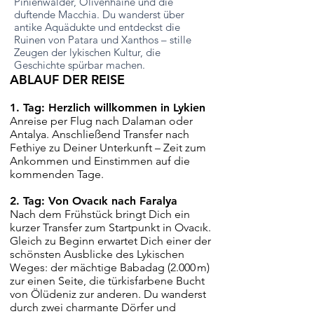
Pinienwälder, Olivenhaine und die
duftende Macchia. Du wanderst über
antike Aquädukte und entdeckst die
Ruinen von Patara und Xanthos – stille
Zeugen der lykischen Kultur, die
Geschichte spürbar machen.
ABLAUF DER REISE
1. Tag: Herzlich willkommen in Lykien
Anreise per Flug nach Dalaman oder
Antalya. Anschließend Transfer nach
Fethiye zu Deiner Unterkunft – Zeit zum
Ankommen und Einstimmen auf die
kommenden Tage.
2. Tag: Von Ovacık nach Faralya
Nach dem Frühstück bringt Dich ein
kurzer Transfer zum Startpunkt in Ovacık.
Gleich zu Beginn erwartet Dich einer der
schönsten Ausblicke des Lykischen
Weges: der mächtige Babadag (2.000 m)
zur einen Seite, die türkisfarbene Bucht
von Ölüdeniz zur anderen. Du wanderst
durch zwei charmante Dörfer und